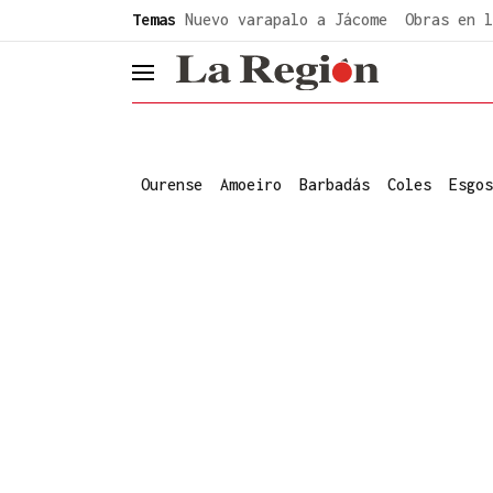
common.go-to-content
Temas
Nuevo varapalo a Jácome
Obras en l
header.menu.open
Ourense
Amoeiro
Barbadás
Coles
Esgos