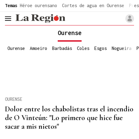
common.go-to-content
Temas
Héroe ourensano
Cortes de agua en Ourense
Pres
header.menu.open
Ourense
Ourense
Amoeiro
Barbadás
Coles
Esgos
Nogueira
P
OURENSE
Dolor entre los chabolistas tras el incendio
de O Vinteún: "Lo primero que hice fue
sacar a mis nietos"