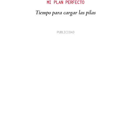
MI PLAN PERFECTO
Tiempo para cargar las pilas
David Alvarado
A fronteira como coartada