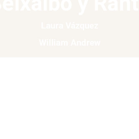
eixalbo y Ran
Laura Vázquez
William Andrew