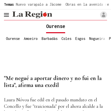
common.go-to-content
Temas
Nuevo varapalo a Jácome
Obras en la avenida de 
header.menu.open
Ourense
Ourense
Amoeiro
Barbadás
Coles
Esgos
Nogueira
P
"Me negué a aportar dinero y no fui en la
lista", afirma una exedil
Laura Nóvoa fue edil en el pasado mandato en el
Concello y fue "traicionada" por el ahora alcalde a la