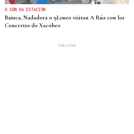
O SON DA ESTACIÓN
Baiuca, Nadadora o 9Louro visitan A Rúa con los
Concertos do Xacobeo
DESCARTAN CUALQUIER RIESGO
Vídeo | La NASA confirma el impacto de restos de
un cohete de SpaceX contra la Luna