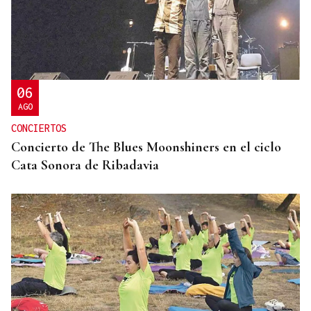
ENTREVISTA
Jorge Vázquez: "Nuestro objetivo a 2028 es crecer
creando valor para el accionista y para el equipo
que lo hace posible"
06
AGO
CONCIERTOS
Concierto de The Blues Moonshiners en el ciclo
Cata Sonora de Ribadavia