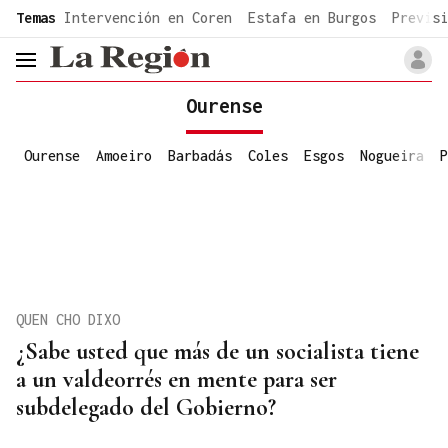
common.go-to-content
Temas
Intervención en Coren
Estafa en Burgos
Previsi
header.menu.open
Ourense
Ourense
Amoeiro
Barbadás
Coles
Esgos
Nogueira
P
QUEN CHO DIXO
¿Sabe usted que más de un socialista tiene
a un valdeorrés en mente para ser
subdelegado del Gobierno?