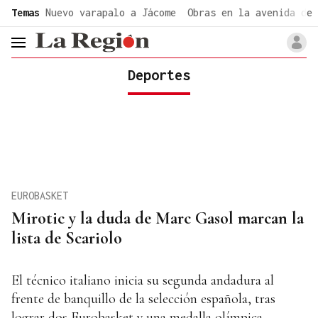
common.go-to-content
Temas
Nuevo varapalo a Jácome
Obras en la avenida de 
header.menu.open
Deportes
EUROBASKET
Mirotic y la duda de Marc Gasol marcan la
lista de Scariolo
El técnico italiano inicia su segunda andadura al
frente de banquillo de la selección española, tras
lograr dos Eurobasket y una medalla olímpica