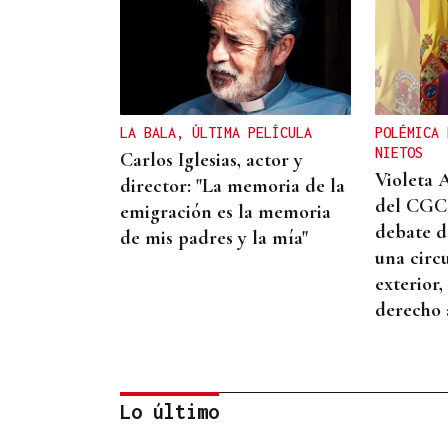
LA BALA, ÚLTIMA PELÍCULA
POLÉMICA 
NIETOS
Carlos Iglesias, actor y
Violeta 
director: "La memoria de la
del CGCE
emigración es la memoria
debate d
de mis padres y la mía"
una circ
exterior,
derecho 
Lo último