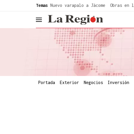
common.go-to-content
Temas
Nuevo varapalo a Jácome
Obras en l
header.menu.open
Portada
Exterior
Negocios
Inversión