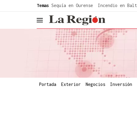
common.go-to-content
Temas
Sequía en Ourense
Incendio en Balt
header.menu.open
Portada
Exterior
Negocios
Inversión