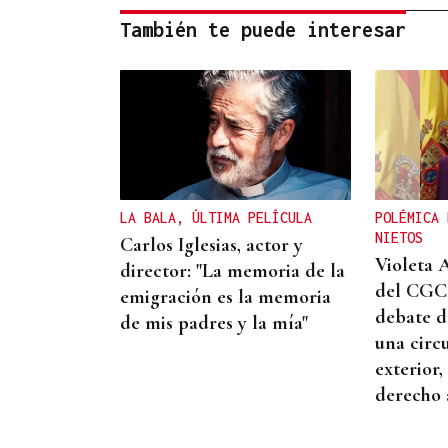
También te puede interesar
LA BALA, ÚLTIMA PELÍCULA
POLÉMICA 
NIETOS
Carlos Iglesias, actor y
Violeta 
director: "La memoria de la
del CGCE
emigración es la memoria
debate d
de mis padres y la mía"
una circ
exterior,
derecho 