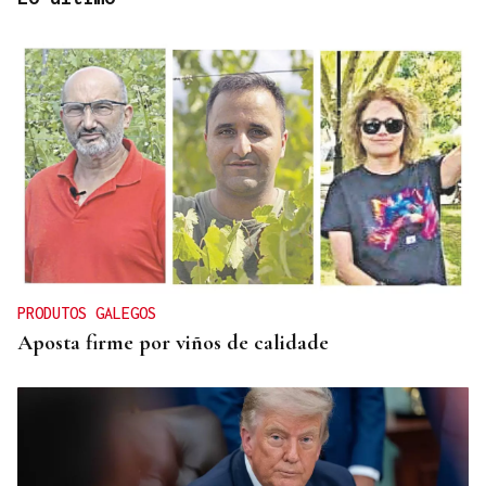
BIOGRAFÍAS
Jesusa Prado López, la fuerza ourensana que
iluminó La Habana
PRODUTOS GALEGOS
Aposta firme por viños de calidade