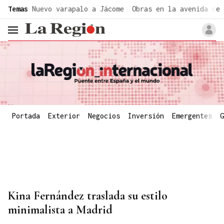
common.go-to-content
Temas
Nuevo varapalo a Jácome
Obras en la avenida de 
header.menu.open
Portada
Exterior
Negocios
Inversión
Emergentes
G
Kina Fernández traslada su estilo
minimalista a Madrid