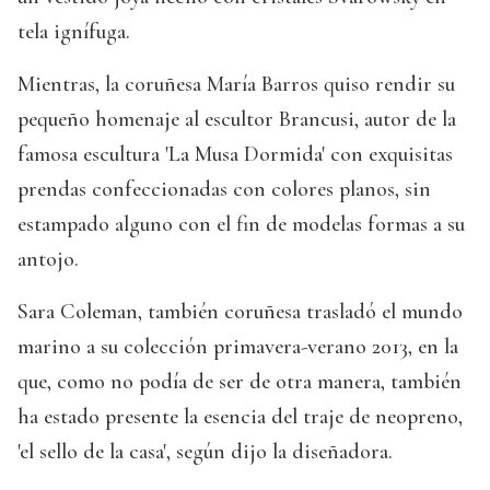
tela ignífuga.
Mientras, la coruñesa María Barros quiso rendir su
pequeño homenaje al escultor Brancusi, autor de la
famosa escultura 'La Musa Dormida' con exquisitas
prendas confeccionadas con colores planos, sin
estampado alguno con el fin de modelas formas a su
antojo.
Sara Coleman, también coruñesa trasladó el mundo
marino a su colección primavera-verano 2013, en la
que, como no podía de ser de otra manera, también
ha estado presente la esencia del traje de neopreno,
'el sello de la casa', según dijo la diseñadora.