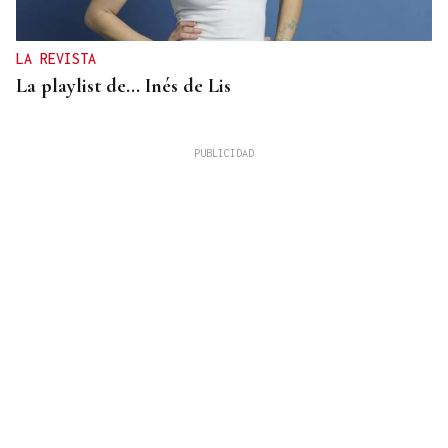
LA REVISTA
La playlist de... Inés de Lis
LA REVISTA
El "folk vulnerable" de Inés de Lis en su debut
como solista