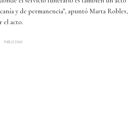
 donde el servicio funerario es también un acto
canía y de permanencia”, apuntó Marta Robles,
 el acto.