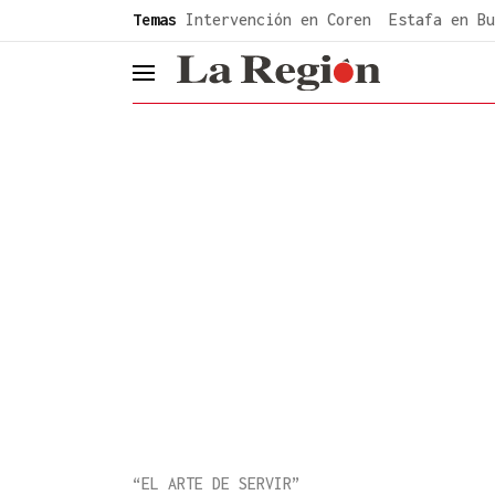
common.go-to-content
Temas
Intervención en Coren
Estafa en Bu
header.menu.open
“EL ARTE DE SERVIR”