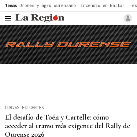
common.go-to-content
Temas
Drones y agro ourensano
Incendio en Baltar
Fes
header.menu.open
CURVAS EXIGENTES
El desafío de Toén y Cartelle: cómo
acceder al tramo más exigente del Rally de
Ourense 2026