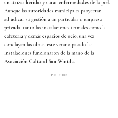
cicatrizar
heridas
y curar
enfermedades
de la piel.
Aunque las
autoridades
municipales proyectan
adjudicar su
gestión
a un particular o
empresa
privada
, tanto las instalaciones termales como la
cafetería
y demás
espacios de ocio
, una vez
concluyan las obras, este verano pasado las
instalaciones funcionaron de la mano de la
Asociación Cultural San Wintila
.