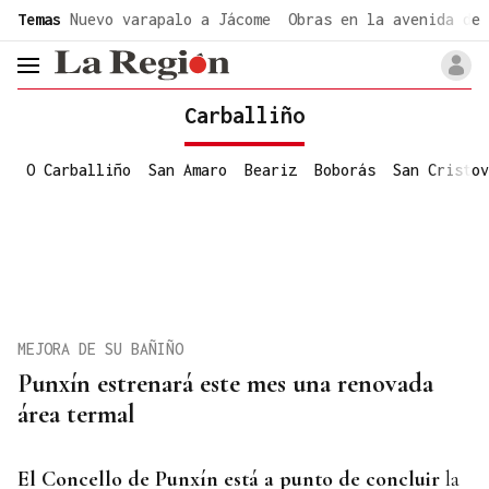
common.go-to-content
Temas
Nuevo varapalo a Jácome
Obras en la avenida de 
header.menu.open
Carballiño
O Carballiño
San Amaro
Beariz
Boborás
San Cristov
MEJORA DE SU BAÑIÑO
Punxín estrenará este mes una renovada
área termal
El Concello de Punxín está a punto
de concluir
la