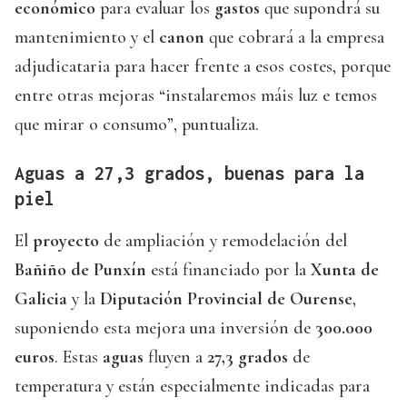
económico
para evaluar los
gastos
que supondrá su
mantenimiento y el
canon
que cobrará a la empresa
adjudicataria para hacer frente a esos costes, porque
entre otras mejoras “instalaremos máis luz e temos
que mirar o consumo”, puntualiza.
Aguas a 27,3 grados, buenas para la
piel
El
proyecto
de ampliación y remodelación del
Bañiño de Punxín
está financiado por la
Xunta de
Galicia
y la
Diputación Provincial de Ourense
,
suponiendo esta mejora una inversión de
300.000
euros
. Estas
aguas
fluyen a
27,3 grados
de
temperatura y están especialmente indicadas para