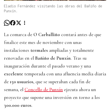
Eladio Fernández visitando las obras del Bañiño de
Punxín.
La comarca de
O Carballiño
contará antes de que
finalice este mes de noviembre con unas
instalaciones
termales
ampliadas y totalmente
renovadas en el
Bañiño de Punxín
. Tras su
inauguración durante el pasado verano y una
excelente
temporada con una afluencia media diaria
de
150 usuarios
, que se superaban cada fin de
semana, el
Concello de Punxín
ejecuta ahora un
proyecto que supone una inversión en torno a los
300.000 euros
.