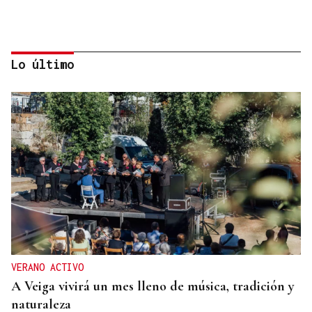
Lo último
CRIMEN EN A GRANXA
La jueza insta al CHUO a notificarle el alta de la
presunta matricida de O Carballiño
VERANO ACTIVO
A Veiga vivirá un mes lleno de música, tradición y
naturaleza