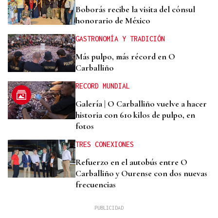
Boborás recibe la visita del cónsul
honorario de México
GASTRONOMÍA Y TRADICIÓN
Más pulpo, más récord en O
Carballiño
RECORD MUNDIAL
Galería | O Carballiño vuelve a hacer
historia con 610 kilos de pulpo, en
fotos
TRES CONEXIONES
Refuerzo en el autobús entre O
Carballiño y Ourense con dos nuevas
frecuencias