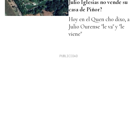
Julio Iglesias no vende su
casa de Piñor?
Hoy en el Quen cho dixo, a
Julio Ourense "le va" y "le
viene"