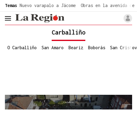
common.go-to-content
Temas
Nuevo varapalo a Jácome
Obras en la avenida de 
header.menu.open
Carballiño
O Carballiño
San Amaro
Beariz
Boborás
San Cristov