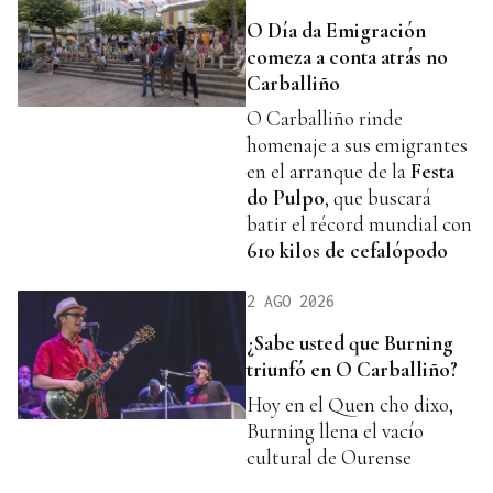
O Día da Emigración
comeza a conta atrás no
Carballiño
O Carballiño rinde
homenaje a sus emigrantes
en el arranque de la
Festa
do Pulpo
, que buscará
batir el récord mundial con
610 kilos de cefalópodo
2 AGO 2026
¿Sabe usted que Burning
triunfó en O Carballiño?
Hoy en el Quen cho dixo,
Burning llena el vacío
cultural de Ourense