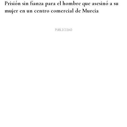
Prisión sin fianza para el hombre que asesinó a su
mujer en un centro comercial de Murcia
QUEN CHO DIXO
¿Sabe usted que se cumplen diez años del récord
autonómico de Leiro?