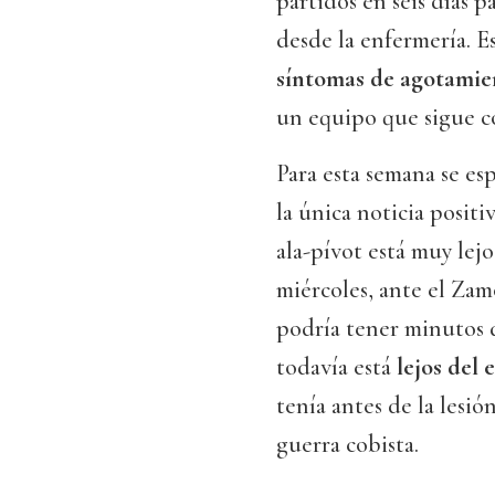
partidos en seis días p
desde la enfermería. E
síntomas de agotamien
un equipo que sigue co
Para esta semana se es
la única noticia positi
ala-pívot está muy lej
miércoles, ante el Zam
podría tener minutos d
todavía está
lejos del 
tenía antes de la lesión
guerra cobista.