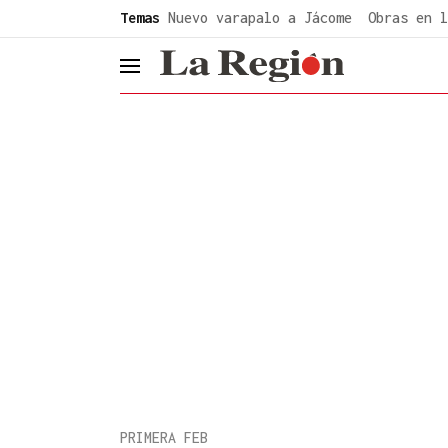
common.go-to-content
Temas
Nuevo varapalo a Jácome
Obras en l
header.menu.open
PRIMERA FEB