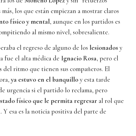
ara los de
Moncho López
y sin “refuerzos”
s más, los que están empiezan a mostrar claros
to físico y mental
, aunque en los partidos es
mpitiendo al mismo nivel, sobresaliente.
peraba el regreso de alguno de los
lesionados
y
va fue el alta médica de
Ignacio Rosa
, pero el
os del ritmo que tienen sus compañeros. El
ora,
ya estuvo en el banquillo
y esta tarde
e urgencia si el partido lo reclama, pero
estado físico que le permita regresar
al rol que
. Y esa es la noticia positiva del parte de