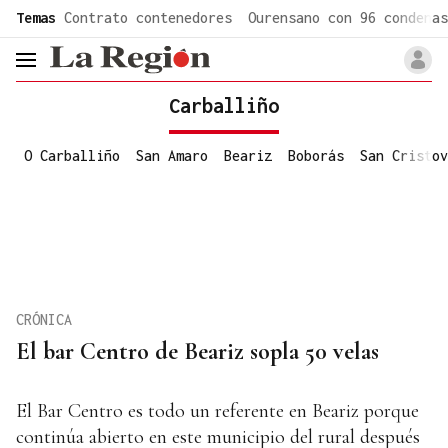
common.go-to-content
Temas
Contrato contenedores
Ourensano con 96 condenas
header.menu.open
Carballiño
O Carballiño
San Amaro
Beariz
Boborás
San Cristov
CRÓNICA
El bar Centro de Beariz sopla 50 velas
El Bar Centro es todo un referente en Beariz porque
continúa abierto en este municipio del rural después