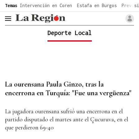
common.go-to-content
Temas
Intervención en Coren
Estafa en Burgos
Previsi
header.menu.open
Deporte Local
La ourensana Paula Ginzo, tras la
encerrona en Turquía: "Fue una vergüenza"
La jugadora ourensana sufrió una encerrona en el
partido disputado el martes ante el Çucuruva, en el
que perdieron 69-40