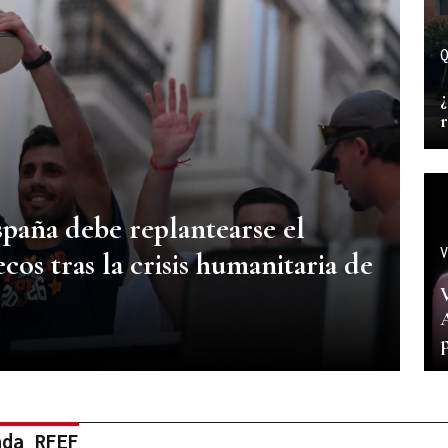
Q
¿
spaña debe replantearse el
V
s tras la crisis humanitaria de
V
p
nda RFEF