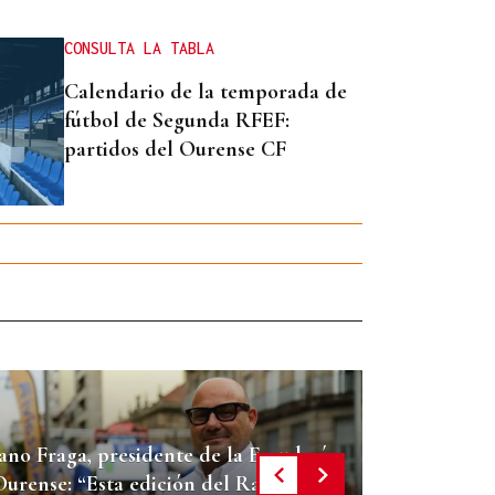
CONSULTA LA TABLA
Calendario de la temporada de
fútbol de Segunda RFEF:
partidos del Ourense CF
Rally de 
caja fuert
Jano Fraga, presidente de la Escudería
Ourense: “Esta edición del Rally de