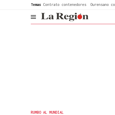
common.go-to-content
Temas
Contrato contenedores
Ourensano co
header.menu.open
RUMBO AL MUNDIAL