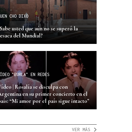
UEN CHO DIXO
Sabe usted que aún no se superó la
resaca del Mundial?
ÍDEO "BURLA" EN REDES
ídeo | Rosalía se disculpa con
Argentina en su primer concierto en el
aís: “Mi amor por el país sigue intacto”
VER MÁS