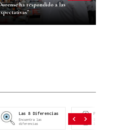
Ourense ha respondido a las
expectativas”
Las 8 Diferencias
Parejas
Encuentra las
Identifica cada una d
diferencias
las parejas