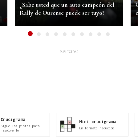
¿Sabe usted que un auto campeón del
Rally de Ourense puede ser tuyo?
Ir a 1
Ir a 2
Ir a 3
Ir a 4
Ir a 5
Ir a 6
Ir a 7
Ir a 8
Ir a 9
Ir a 10
Crucigrama
Mini crucigrama
Sigue las pistas para
En formato reducido
resolverlo