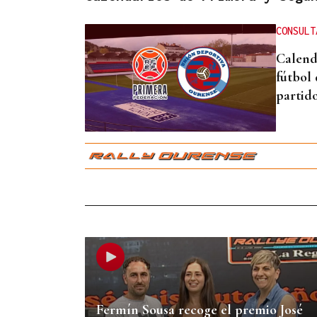
CONSULT
Calend
fútbol
partid
Fermín Sousa recoge el premio José