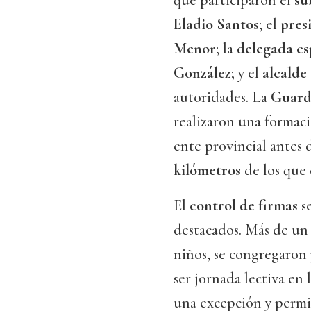
que participaron el
su
Eladio Santos
; el
pres
Menor
; la
delegada es
González
; y el
alcalde
autoridades. La
Guardi
realizaron una formaci
ente provincial antes 
kilómetros
de los que 
El
control de firmas
se
destacados. Más de un 
niños, se congregaron 
ser jornada lectiva en
una excepción y permit