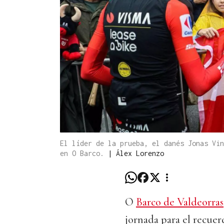
El líder de la prueba, el danés Jonas Vin
en O Barco.
|
Álex Lorenzo
O
Barco de Valdeorras
jornada para el recuer