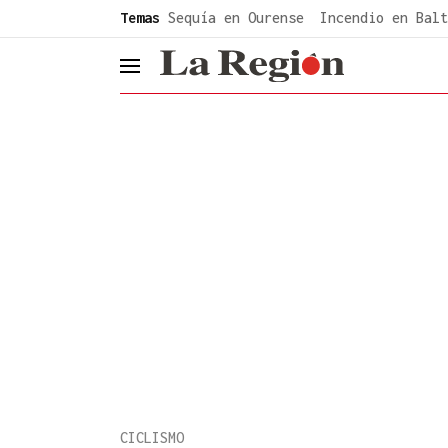
common.go-to-content
Temas
Sequía en Ourense
Incendio en Balt
header.menu.open
CICLISMO