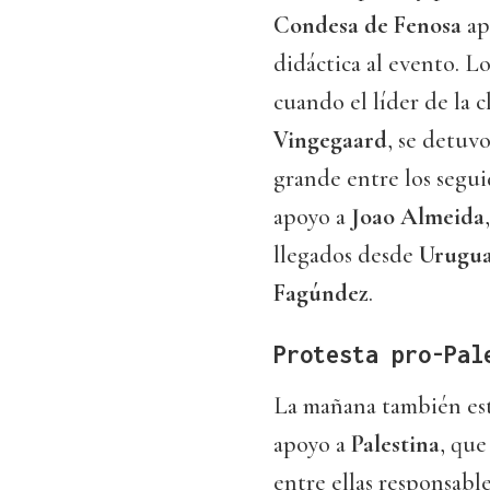
Condesa de Fenosa
ap
didáctica al evento. L
cuando el líder de la c
Vingegaard
, se detuv
grande entre los segu
apoyo a
Joao Almeida
llegados desde
Urugu
Fagúndez
.
Protesta pro-Pal
La mañana también es
apoyo a
Palestina
, que
entre ellas responsabl