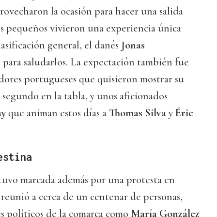
rovecharon la ocasión para hacer una salida
os pequeños vivieron una experiencia única
lasificación general, el danés
Jonas
o para saludarlos. La expectación también fue
idores portugueses que quisieron mostrar su
, segundo en la tabla, y unos aficionados
ay
que animan estos días a
Thomas Silva
y
Éric
estina
tuvo marcada además por una protesta en
 reunió a cerca de un centenar de personas,
es políticos de la comarca como
María González