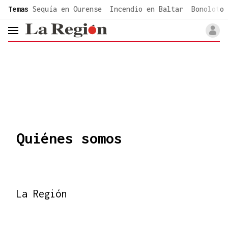
common.go-to-content
Temas
Sequía en Ourense
Incendio en Baltar
Bonoloto 
header.menu.open
Quiénes somos
La Región