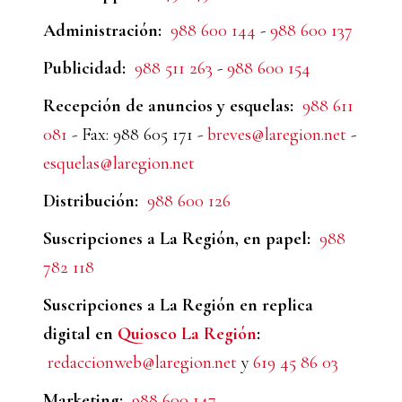
Administración:
988 600 144
-
988 600 137
Publicidad:
988 511 263
-
988 600 154
Recepción de anuncios y esquelas:
988 611
081
- Fax: 988 605 171 -
breves@laregion.net
-
esquelas@laregion.net
Distribución:
988 600 126
Suscripciones a La Región, en papel:
988
782 118
Suscripciones a La Región en replica
digital en
Quiosco La Región
:
redaccionweb@laregion.net
y
619 45 86 03
Marketing:
988 600 147