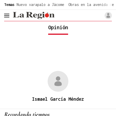
common.go-to-content
Temas
Nuevo varapalo a Jácome
Obras en la avenida de 
header.menu.open
Opinión
Ismael García Méndez
Recordando tiempos