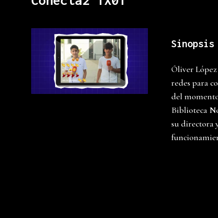
Conecta2 1X01
Sinopsis
Óliver López 
redes para c
del momento.
Biblioteca Nó
su directora 
funcionamien