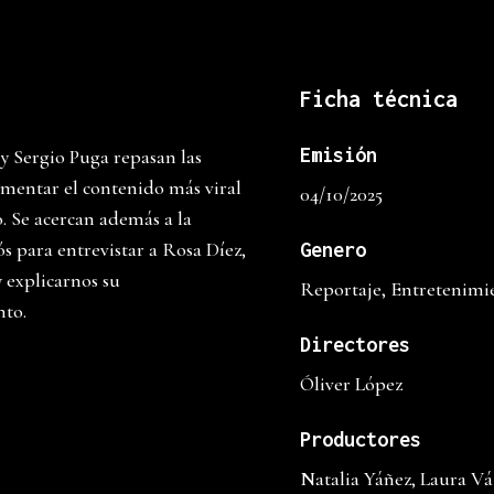
Ficha técnica
Emisión
y Sergio Puga repasan las
omentar el contenido más viral
04/10/2025
 Se acercan además a la
s para entrevistar a Rosa Díez,
Genero
y explicarnos su
Reportaje, Entretenimi
to.
Directores
Óliver López
Productores
Natalia Yáñez, Laura V