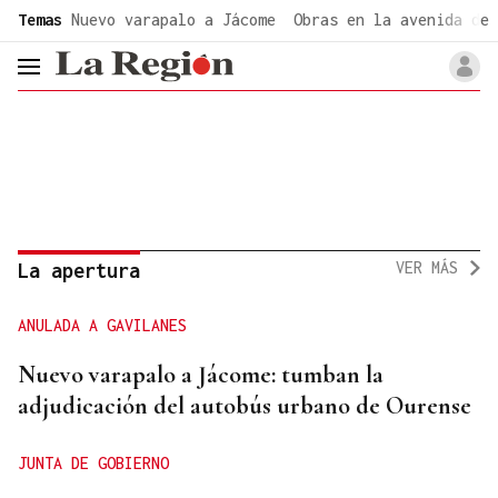
common.go-to-content
Temas
Nuevo varapalo a Jácome
Obras en la avenida de 
header.menu.open
VER MÁS
La apertura
ANULADA A GAVILANES
Nuevo varapalo a Jácome: tumban la
adjudicación del autobús urbano de Ourense
JUNTA DE GOBIERNO