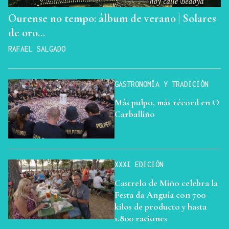
Ourense no tempo: álbum de verano | Solares
de oro…
RAFAEL SALGADO
GASTRONOMÍA Y TRADICIÓN
Más pulpo, más récord en O
Carballiño
XXXI EDICIÓN
Castrelo de Miño celebra la
Festa da Anguía con 700
kilos de producto y hasta
1.800 raciones