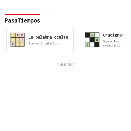
PasaTiempos
Crucigrama
La palabra oculta
Sigue las pista
Tienes 6 intentos
resolverlo