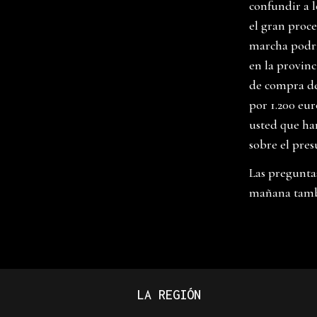
confundir a 
el gran proce
marcha podrí
en la provinc
de compra de 
por 1.200 eu
usted que ha
sobre el pre
Las pregunta
mañana tambi
LA REGIÓN