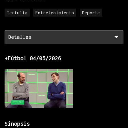
Tertulia
Entretenimiento
Deporte
Detalles
+Fútbol 04/05/2026
Sinopsis