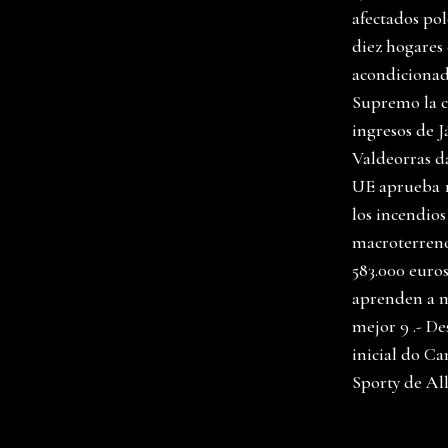
afectados pol
diez hogares
acondicionado
Supremo la c
ingresos de J
Valdeorras d
UE aprueba 1
los incendios
macroterreno
583.000 euros
aprenden a m
mejor 9 .- D
inicial do C
Sporty de All