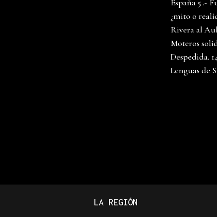
España 5 .- F
¿mito o reali
Rivera al Au
Moteros solid
Despedida. 14
Lenguas de S
LA REGIÓN