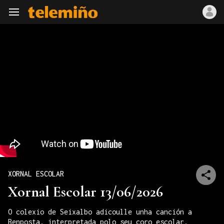
Navegación
XORNAL ESCOLAR
Xornal Escolar 13/06/2026
O colexio de Seixalbo adicoulle unha canción a
Benposta, interpretada polo seu coro escolar.