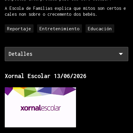
A Escola de Familias explica que mitos son certos e
cales non sobre o crecemento dos bebés.
Reportaje
Entretenimiento
Educación
Detalles
Xornal Escolar 13/06/2026