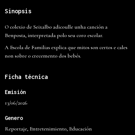
Sinopsis
O colexio de Seixalbo adicoulle unha canción a
Benposta, interpretada polo seu coro escolar.
A Escola de Familias explica que mitos son certos e cales
non sobre o crecemento dos bebés.
Ficha técnica
Emisión
13/06/2026
Genero
Reportaje, Entretenimiento, Educación