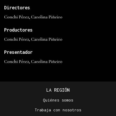
Directores
Conchi Pérez, Carolina Piñeiro
Productores
Conchi Pérez, Carolina Piñeiro
Presentador
Conchi Pérez, Carolina Piñeiro
LA REGIÓN
Quiénes somos
Trabaja con nosotros