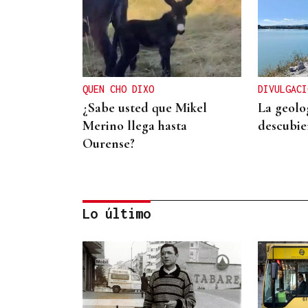
QUEN CHO DIXO
DIVULGACI
¿Sabe usted que Mikel
La geolo
Merino llega hasta
descubie
Ourense?
Lo último
CONTROL DE POBOACIÓN
A Limia, “zona cero” para o