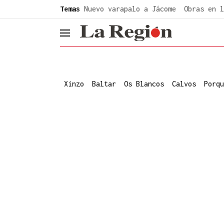
common.go-to-content
Temas
Nuevo varapalo a Jácome
Obras en l
header.menu.open
Xinzo
Baltar
Os Blancos
Calvos
Porqu