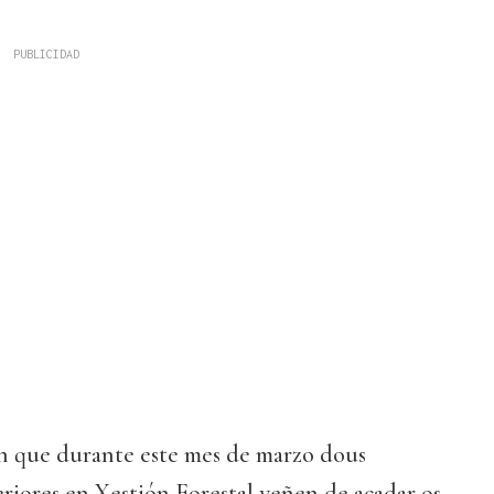
an que durante este mes de marzo dous
eriores en Xestión Forestal veñen de acadar os