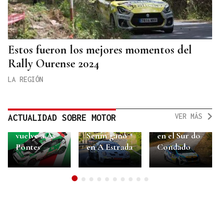
Estos fueron los mejores momentos del
Rally Ourense 2024
LA REGIÓN
Alberto
VER MÁS
ACTUALIDAD SOBRE MOTOR
El Rallyshow
Jacobo
Meira gana
vuelve a As
Senín ganó
en el Sur do
Pontes
en A Estrada
Condado
Ir a 1
Ir a 2
Ir a 3
Ir a 4
Ir a 5
Ir a 6
Ir a 7
Ir a 8
Ir a 9
Ir a 10