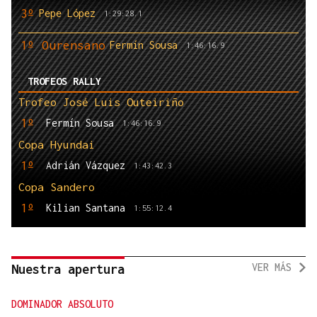
3º
Pepe López
1:29:28.1
1º Ourensano
Fermín Sousa
1:46:16.9
TROFEOS RALLY
Trofeo José Luis Outeiriño
1º
Fermín Sousa
1:46:16.9
Copa Hyundai
1º
Adrián Vázquez
1:43:42.3
Copa Sandero
1º
Kilian Santana
1:55:12.4
VER MÁS
Nuestra apertura
DOMINADOR ABSOLUTO