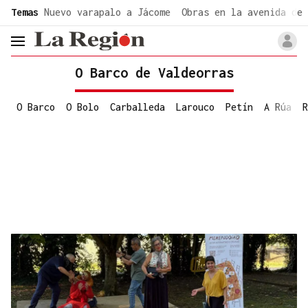
common.go-to-content
Temas
Nuevo varapalo a Jácome
Obras en la avenida de 
header.menu.open
O Barco de Valdeorras
O Barco
O Bolo
Carballeda
Larouco
Petín
A Rúa
R