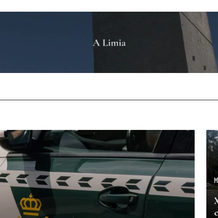
M
X
c