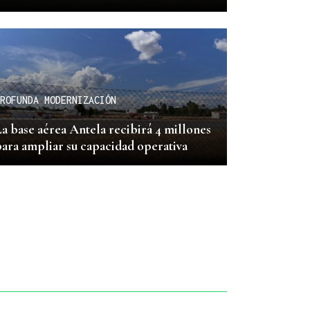
ROFUNDA MODERNIZACIÓN
a base aérea Antela recibirá 4 millones
ara ampliar su capacidad operativa