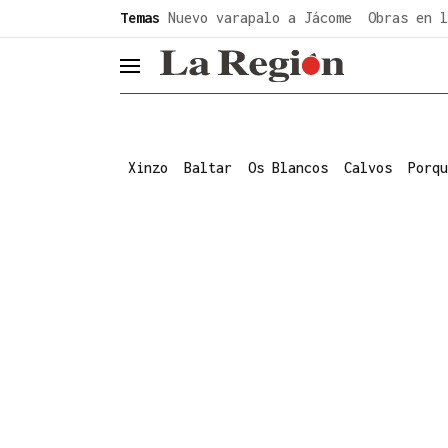
common.go-to-content
Temas
Nuevo varapalo a Jácome
Obras en l
header.menu.open
Xinzo
Baltar
Os Blancos
Calvos
Porqu