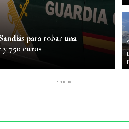
 Sandiás para robar una
P
r y 750 euros
L
p