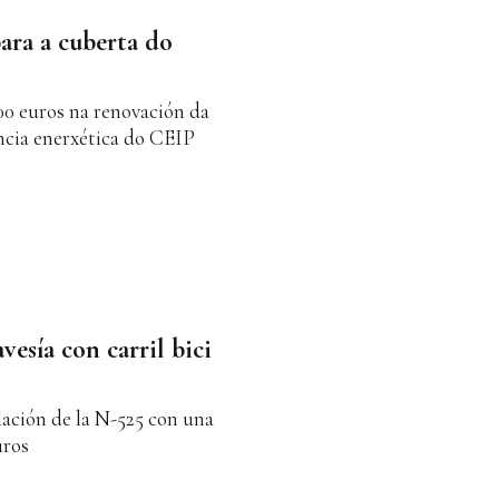
ara a cuberta do
00 euros na renovación da
encia enerxética do CEIP
vesía con carril bici
lación de la N-525 con una
uros