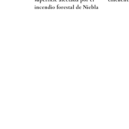
incendio forestal de Niebla
QUEN CHO DIXO
¿Sabe usted que el CHUO
pone la cubertería de algún
que otro bar de Ourense?