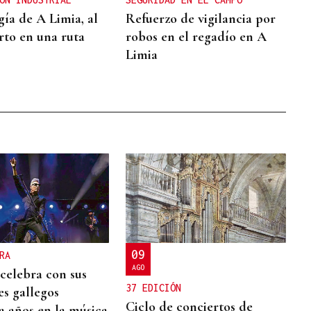
gía de A Limia, al
Refuerzo de vigilancia por
rto en una ruta
robos en el regadío en A
Limia
09
RA
AGO
 celebra con sus
37 EDICIÓN
es gallegos
Ciclo de conciertos de
a años en la música