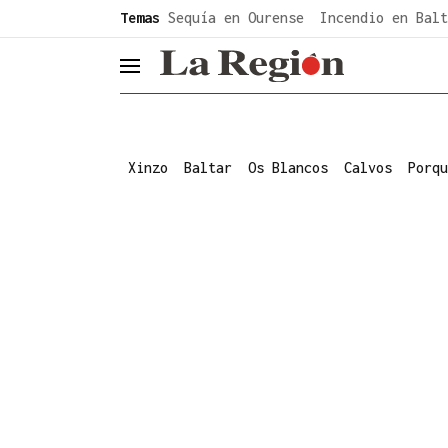
common.go-to-content
Temas
Sequía en Ourense
Incendio en Balt
header.menu.open
Xinzo
Baltar
Os Blancos
Calvos
Porqu