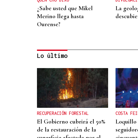
¿Sabe usted que Mikel
La geolo
Merino llega hasta
descubie
Ourense?
Lo último
CONTROL DE POBOACIÓN
A Limia, “zona cero” para o
censo das aves galegas
RECUPERACIÓN FORESTAL
COSTA FEI
El Gobierno cubrirá el 50%
Loquillo
de la restauración de la
seguidor
superficie afectada por el
cincuent