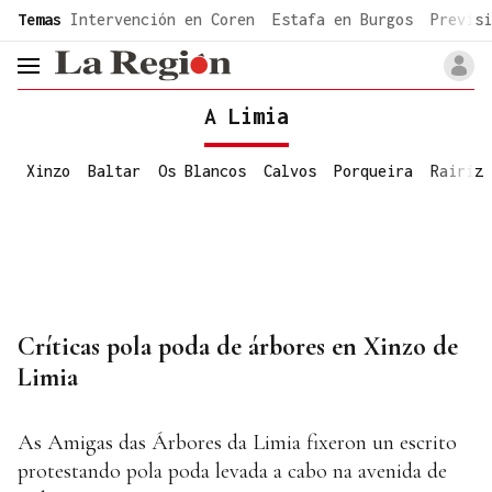
common.go-to-content
Temas
Intervención en Coren
Estafa en Burgos
Previsi
header.menu.open
A Limia
Xinzo
Baltar
Os Blancos
Calvos
Porqueira
Rairiz
Críticas pola poda de árbores en Xinzo de
Limia
As Amigas das Árbores da Limia fixeron un escrito
protestando pola poda levada a cabo na avenida de