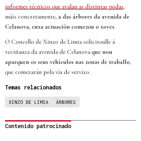
informes técnicos que avalan as distintas podas
,
máis concretamente,
a das árbores da avenida de
Celanova, cuxa actuación comezou o xoves
.
O Concello de Xinzo de Limia solicitoulle á
veciñanza da avenida de Celanova
que non
aparquen os seus vehículos nas zonas de traballo
,
que comezarán pola vía de servizo.
Temas relacionados
XINZO DE LIMIA
ÁRBORES
Contenido patrocinado