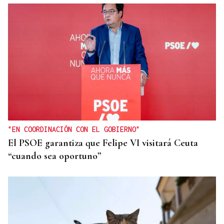
CONTROL DE POBOACIÓN
A Limia, “zona cero” para o censo das aves galegas
"EN COORDINACIÓN CON EL GOBIERNO"
El PSOE garantiza que Felipe VI visitará Ceuta
“cuando sea oportuno”