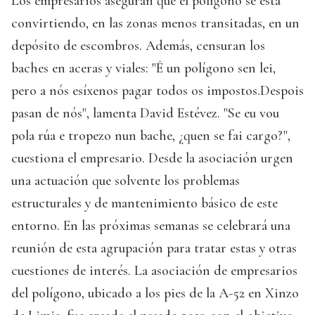
Los empresarios aseguran que el polígono se está
convirtiendo, en las zonas menos transitadas, en un
depósito de escombros. Además, censuran los
baches en aceras y viales: "É un polígono sen lei,
pero a nós esíxenos pagar todos os impostos.Despois
pasan de nós", lamenta David Estévez. "Se eu vou
pola rúa e tropezo nun bache, ¿quen se fai cargo?",
cuestiona el empresario. Desde la asociación urgen
una actuación que solvente los problemas
estructurales y de mantenimiento básico de este
entorno. En las próximas semanas se celebrará una
reunión de esta agrupación para tratar estas y otras
cuestiones de interés. La asociación de empresarios
del polígono, ubicado a los pies de la A-52 en Xinzo