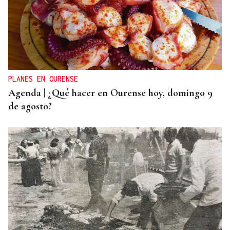
CONTROL DE POBOACIÓN
A Limia, “zona cero” para o censo das aves galegas
PLANES EN OURENSE
Agenda | ¿Qué hacer en Ourense hoy, domingo 9
de agosto?