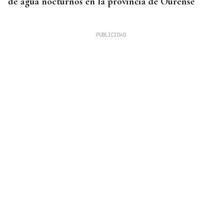
de agua nocturnos en la provincia de Ourense
AUMENTA LA POBLACIÓN
La superpoblación estival anima y desborda
Ourense