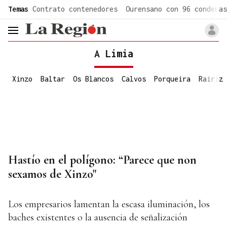
common.go-to-content
Temas
Contrato contenedores
Ourensano con 96 condenas
header.menu.open
A Limia
Xinzo
Baltar
Os Blancos
Calvos
Porqueira
Rairiz
Hastío en el polígono: “Parece que non
sexamos de Xinzo"
Los empresarios lamentan la escasa iluminación, los
baches existentes o la ausencia de señalización