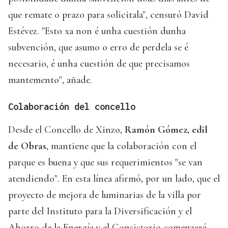
que remate o prazo para solicitala", censuró David
Estévez. "Esto xa non é unha cuestión dunha
subvención, que asumo o erro de perdela se é
necesario, é unha cuestión de que precisamos
mantemento", añade.
Colaboración del concello
Desde el Concello de Xinzo,
Ramón Gómez, edil
de Obras
, mantiene que la colaboración con el
parque es buena y que sus requerimientos "se van
atendiendo". En esta línea afirmó, por un lado, que el
proyecto de mejora de luminarias de la villa por
parte del Instituto para la Diversificación y el
Ahorro de la Energía y el Consistorio comenzará