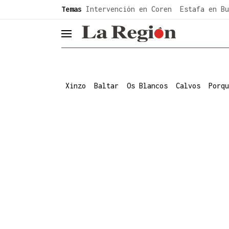
common.go-to-content
Temas
Intervención en Coren
Estafa en Bu
header.menu.open
Xinzo
Baltar
Os Blancos
Calvos
Porqu