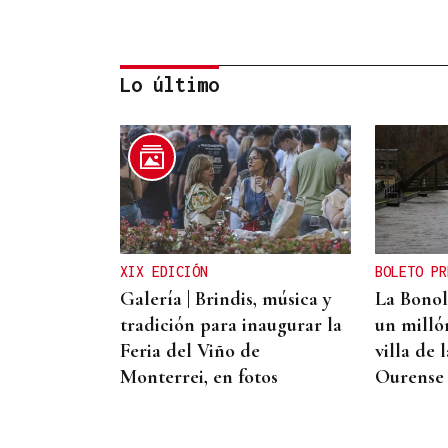
Lo último
CONTROL DE POBOACIÓN
A Limia, “zona cero” para o
censo das aves galegas
XIX EDICIÓN
BOLETO PR
Galería | Brindis, música y
La Bonol
tradición para inaugurar la
un milló
Feria del Viño de
villa de 
Monterrei, en fotos
Ourense