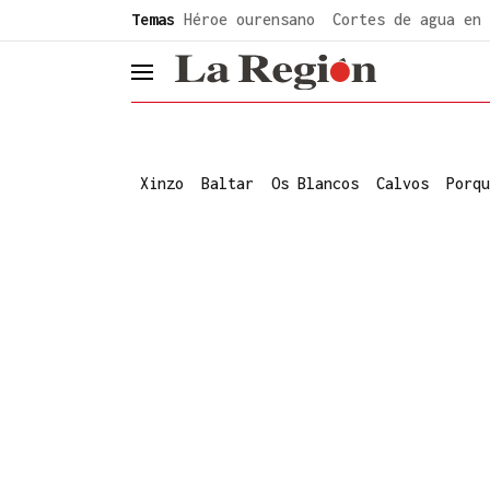
common.go-to-content
Temas
Héroe ourensano
Cortes de agua en 
header.menu.open
Xinzo
Baltar
Os Blancos
Calvos
Porqu