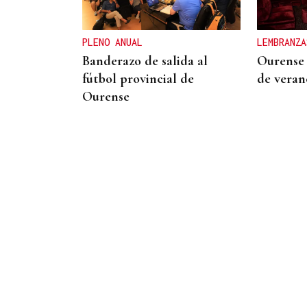
censo das aves galegas
PLENO ANUAL
LEMBRANZA
Banderazo de salida al
Ourense
fútbol provincial de
de veran
Ourense
David Alvarado
A fronteira como coartada