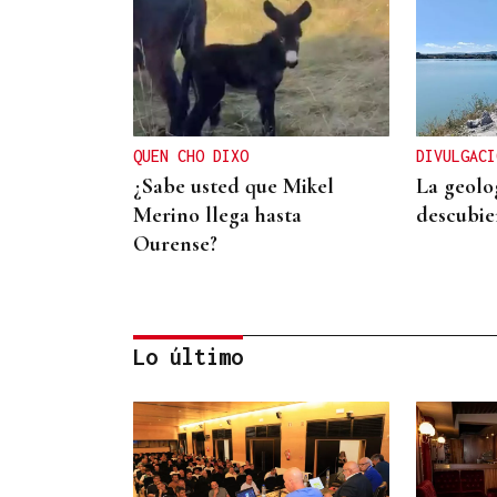
QUEN CHO DIXO
DIVULGACI
¿Sabe usted que Mikel
La geolo
Merino llega hasta
descubie
Ourense?
Lo último
CONTROL DE POBOACIÓN
A Limia, “zona cero” para o