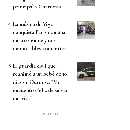
principal a Correxais
La música de Vigo
conquista París con una
misa solemne y dos
memorables conciertos
El guardia civil que
reanimó a un bebé de 10
días en Ourense: "Me
encuentro feliz de salvar
una vida”.