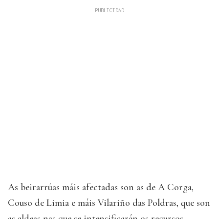
As beirarrúas máis afectadas son as de A Corga,
Couso de Limia e máis Vilariño das Poldras, que son
as aldeas nas que se intensificarán os recursos.