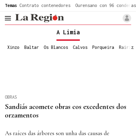
common.go-to-content
Temas
Contrato contenedores
Ourensano con 96 condenas
header.menu.open
A Limia
Xinzo
Baltar
Os Blancos
Calvos
Porqueira
Rairiz
OBRAS
Sandiás acomete obras cos excedentes dos
orzamentos
As raíces das árbores son unha das causas de