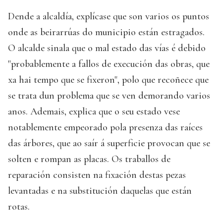
Dende a alcaldía, explícase que son varios os puntos
onde as beirarrúas do municipio están estragados.
O alcalde sinala que o mal estado das vías é debido
"probablemente a fallos de execución das obras, que
xa hai tempo que se fixeron", polo que recoñece que
se trata dun problema que se ven demorando varios
anos. Ademais, explica que o seu estado vese
notablemente empeorado pola presenza das raíces
das árbores, que ao saír á superficie provocan que se
solten e rompan as placas. Os traballos de
reparación consisten na fixación destas pezas
levantadas e na substitución daquelas que están
rotas.