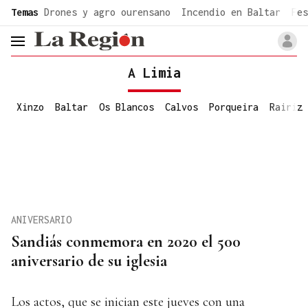
common.go-to-content
Temas
Drones y agro ourensano
Incendio en Baltar
Fes
header.menu.open
A Limia
Xinzo
Baltar
Os Blancos
Calvos
Porqueira
Rairiz
ANIVERSARIO
Sandiás conmemora en 2020 el 500
aniversario de su iglesia
Los actos, que se inician este jueves con una