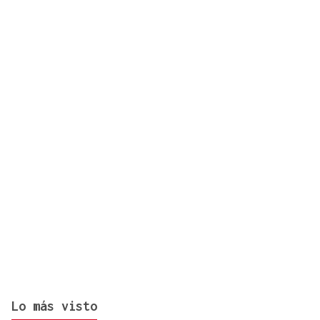
El turista franco-argentino aislado en Galicia por
Hantavirus recibe el alta
Lo más visto