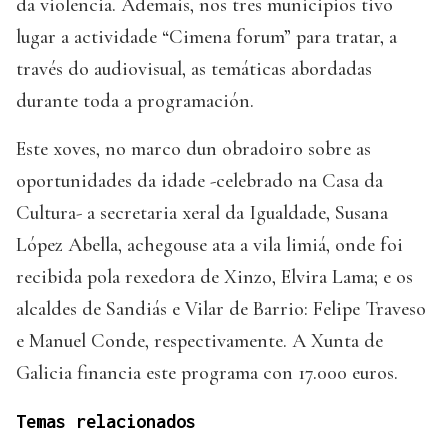
da violencia. Ademais, nos tres municipios tivo
lugar a actividade “Cimena forum” para tratar, a
través do audiovisual, as temáticas abordadas
durante toda a programación.
Este xoves, no marco dun obradoiro sobre as
oportunidades da idade -celebrado na Casa da
Cultura- a secretaria xeral da Igualdade, Susana
López Abella, achegouse ata a vila limiá, onde foi
recibida pola rexedora de Xinzo, Elvira Lama; e os
alcaldes de Sandiás e Vilar de Barrio: Felipe Traveso
e Manuel Conde, respectivamente. A Xunta de
Galicia financia este programa con 17.000 euros.
Temas relacionados