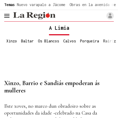
common.go-to-content
Temas
Nuevo varapalo a Jácome
Obras en la avenida de 
header.menu.open
A Limia
Xinzo
Baltar
Os Blancos
Calvos
Porqueira
Rairiz
Xinzo, Barrio e Sandiás empoderan ás
mulleres
Este xoves, no marco dun obradoiro sobre as
oportunidades da idade -celebrado na Casa da