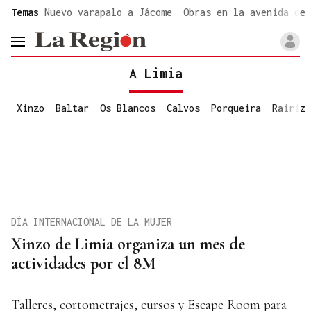
common.go-to-content
Temas
Nuevo varapalo a Jácome
Obras en la avenida de 
header.menu.open
A Limia
Xinzo
Baltar
Os Blancos
Calvos
Porqueira
Rairiz
DÍA INTERNACIONAL DE LA MUJER
Xinzo de Limia organiza un mes de
actividades por el 8M
Talleres, cortometrajes, cursos y Escape Room para