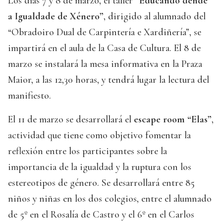
Los días 7 y 8 de marzo, el taller
“Educando dende
a Igualdade de Xénero”
, dirigido al alumnado del
“Obradoiro Dual de Carpintería e Xardiñería”, se
impartirá en el aula de la Casa de Cultura. El 8 de
marzo se instalará la mesa informativa en la Praza
Maior, a las 12,30 horas, y tendrá lugar la lectura del
manifiesto.
El 11 de marzo se desarrollará el
escape room “Elas”
,
actividad que tiene como objetivo fomentar la
reflexión entre los participantes sobre la
importancia de la igualdad y la ruptura con los
estereotipos de género. Se desarrollará entre 85
niños y niñas en los dos colegios, entre el alumnado
de 5º en el Rosalía de Castro y el 6º en el Carlos