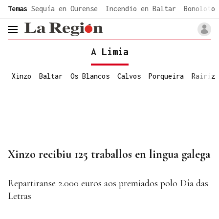
common.go-to-content
Temas
Sequía en Ourense
Incendio en Baltar
Bonoloto 
header.menu.open
A Limia
Xinzo
Baltar
Os Blancos
Calvos
Porqueira
Rairiz
Xinzo recibiu 125 traballos en lingua galega
Repartiranse 2.000 euros aos premiados polo Día das
Letras