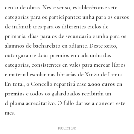
cento de obras. Neste senso, establecéronse sete
categorías para os participantes: unha para os cursos
de infantil; tres para os diferentes ciclos de
primaria; dúas para os de secundaria e unha para os
alumnos de bacharelato en adiante. Deste xeito,
outorgaranse dous premios en cada unha das
categorías, consistentes en vales para mercar libros
e material escolar nas librarías de Xinzo de Limia.
En total, o Concello repartirá case
2.000 euros en
premios
e todos os galardoados recibirán un
diploma acreditativo. O fallo darase a coñecer este
mes.