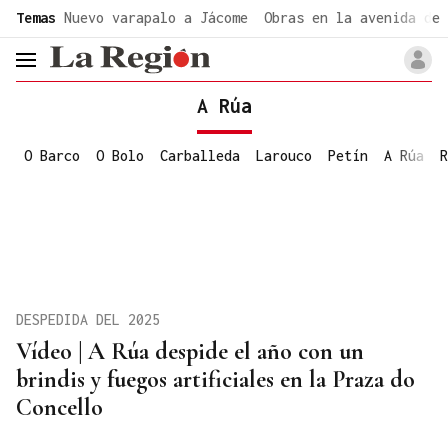
common.go-to-content
Temas
Nuevo varapalo a Jácome
Obras en la avenida de 
header.menu.open
A Rúa
O Barco
O Bolo
Carballeda
Larouco
Petín
A Rúa
R
DESPEDIDA DEL 2025
Vídeo | A Rúa despide el año con un
brindis y fuegos artificiales en la Praza do
Concello