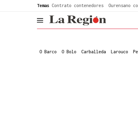
common.go-to-content
Temas
Contrato contenedores
Ourensano co
header.menu.open
O Barco
O Bolo
Carballeda
Larouco
Pe