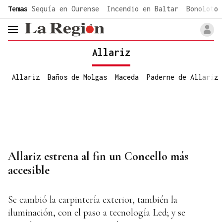
common.go-to-content
Temas
Sequía en Ourense
Incendio en Baltar
Bonoloto 
header.menu.open
Allariz
Allariz
Baños de Molgas
Maceda
Paderne de Allariz
Allariz estrena al fin un Concello más
accesible
Se cambió la carpintería exterior, también la
iluminación, con el paso a tecnología Led; y se