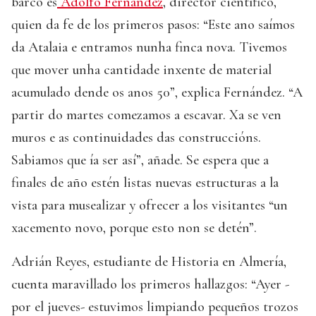
barco es
Adolfo Fernández
, director científico,
quien da fe de los primeros pasos: “Este ano saímos
da Atalaia e entramos nunha finca nova. Tivemos
que mover unha cantidade inxente de material
acumulado dende os anos 50”, explica Fernández. “A
partir do martes comezamos a escavar. Xa se ven
muros e as continuidades das construccións.
Sabiamos que ía ser así”, añade. Se espera que a
finales de año estén listas nuevas estructuras a la
vista para musealizar y ofrecer a los visitantes “un
xacemento novo, porque esto non se detén”.
Adrián Reyes, estudiante de Historia en Almería,
cuenta maravillado los primeros hallazgos: “Ayer -
por el jueves- estuvimos limpiando pequeños trozos