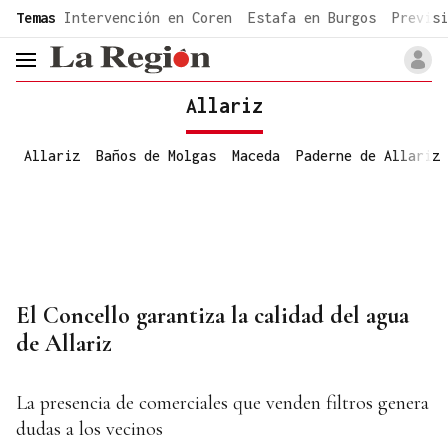
common.go-to-content
Temas
Intervención en Coren
Estafa en Burgos
Previsi
header.menu.open
Allariz
Allariz
Baños de Molgas
Maceda
Paderne de Allariz
El Concello garantiza la calidad del agua
de Allariz
La presencia de comerciales que venden filtros genera
dudas a los vecinos