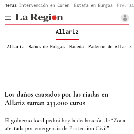
common.go-to-content
Temas
Intervención en Coren
Estafa en Burgos
Previsi
header.menu.open
Allariz
Allariz
Baños de Molgas
Maceda
Paderne de Allariz
Los daños causados por las riadas en
Allariz suman 233.000 euros
El gobierno local pedirá hoy la declaración de “Zona
afectada por emergencia de Protección Civil”