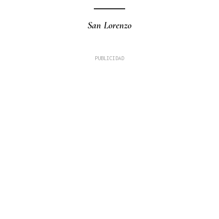
San Lorenzo
Fernando Román Alonso
TRIBUNA
A Alameda ou Horta do Concello