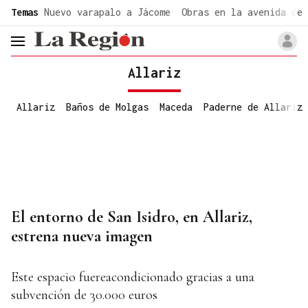
common.go-to-content
Temas
Nuevo varapalo a Jácome
Obras en la avenida de 
header.menu.open
Allariz
Allariz
Baños de Molgas
Maceda
Paderne de Allariz
El entorno de San Isidro, en Allariz,
estrena nueva imagen
Este espacio fuereacondicionado gracias a una
subvención de 30.000 euros