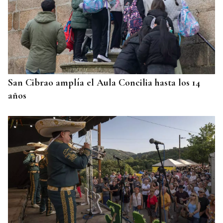
QUEN CHO DIXO
¿Sabe usted que el sosias, Donald Trump, no quiso
perderse la inauguración de la Festa do Boi de
Allariz?
San Cibrao amplía el Aula Concilia hasta los 14
años