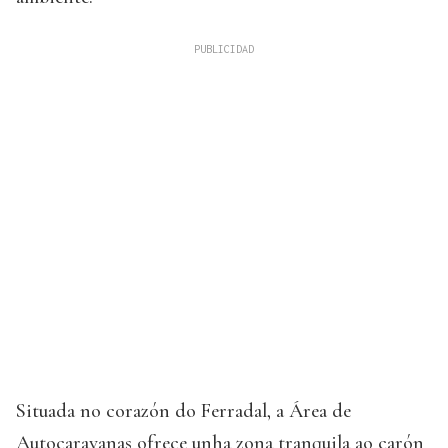
Situada no corazón do Ferradal, a Área de
Autocaravanas ofrece unha zona tranquila ao carón